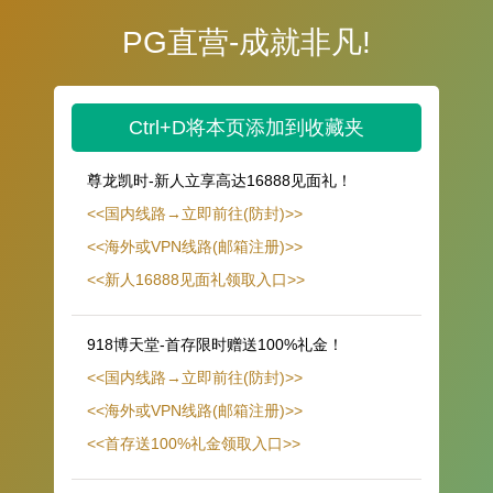
PG直营-成就非凡!
Ctrl+D将本页添加到收藏夹
尊龙凯时-新人立享高达16888见面礼！
<<国内线路→立即前往(防封)>>
<<海外或VPN线路(邮箱注册)>>
<<新人16888见面礼领取入口>>
918博天堂-首存限时赠送100%礼金！
<<国内线路→立即前往(防封)>>
<<海外或VPN线路(邮箱注册)>>
<<首存送100%礼金领取入口>>